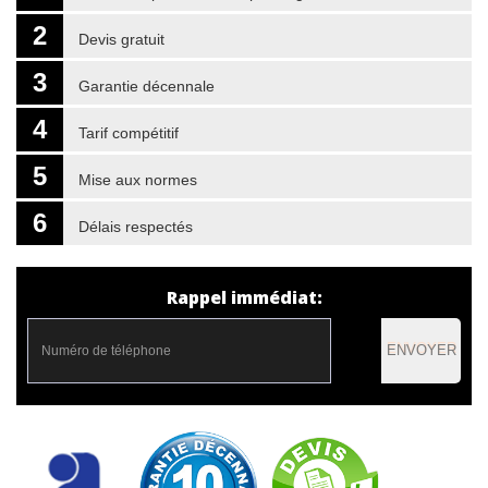
2
Devis gratuit
3
Garantie décennale
4
Tarif compétitif
5
Mise aux normes
6
Délais respectés
Rappel immédiat:
ENVOYER