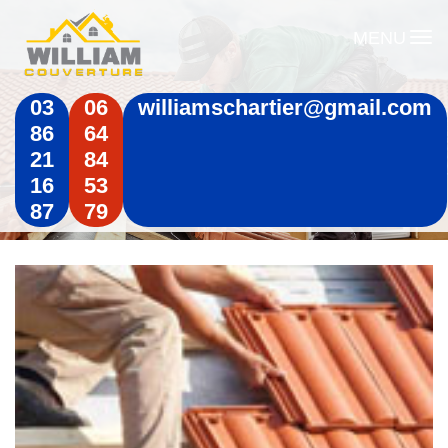
MENU
03
06
williamschartier@gmail.com
86
64
21
84
16
53
87
79